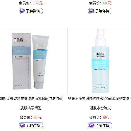
会员价：
139 元
会员价：
69 元
朗斯贝曼姿净爽细肤洁面乳100g泡沫浓郁
贝曼姿净爽细肤醒肤水120ml水润舒爽防
肌肤洁净清透
肌肤水份流失
会员价：
49 元
会员价：
69 元