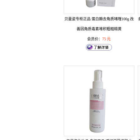
贝曼姿专柜正品 蛋白酶去角质啫喱100g 改
善因角质毒素堆积粗糙暗黄
会员价：
75 元