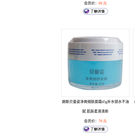
会员价：
69 元
朗斯贝曼姿净爽细肤面霜45g补水锁水不油
腻 肌肤柔滑清新
会员价：
79 元