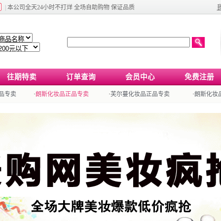
|
本公司全天24小时不打烊 全场自助购物 保证品质
往期特卖
订单查询
会员中心
免费注册
品
专卖
·
朗斯化妆品正品专卖
·
芙尔蔓化妆品正品专卖
·
朗斯化妆