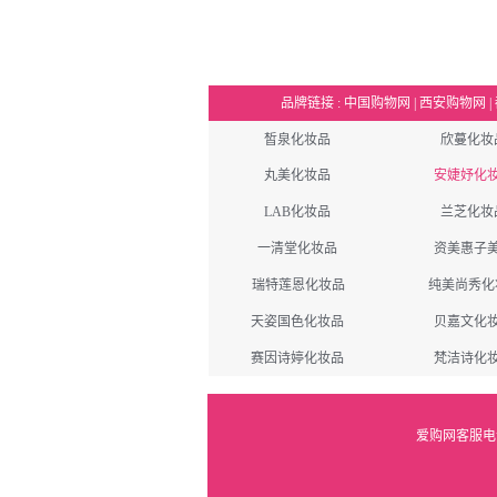
品牌
链接
:
中国购物网
|
西安购物网
|
皙泉化妆品
欣蔓化妆
丸美化妆品
安婕妤化
LAB化妆品
兰芝化妆
一清堂化妆品
资美惠子
瑞特莲恩化妆品
纯美尚秀化
天姿国色化妆品
贝嘉文化
赛因诗婷化妆品
梵洁诗化
爱购网
客服电话: