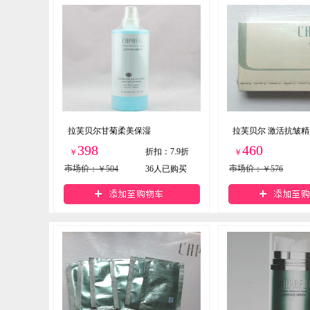
拉芙贝尔甘菊柔美保湿
拉芙贝尔 激活抗皱精
398
460
折扣
：
7.9折
￥
￥
市场价
：￥504
36
人已购买
市场价
：￥576