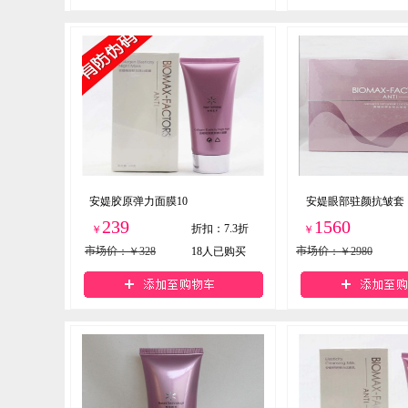
安媞胶原弹力面膜10
安媞眼部驻颜抗皱套
239
1560
折扣
：
7.3折
￥
￥
市场价
：￥328
18
人已购买
市场价
：￥2980