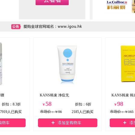
啫喱
KANS韩束 净痘无
KANS韩束 韩
58
98
折扣
：
8.3折
折扣
：
6折
￥
￥
7919
人已购买
市场价
：￥96
2185
人已购买
市场价
：￥165