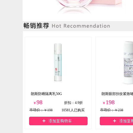
朗斯防晒隔离乳50G
朗斯眼部扶纹紧致
98
198
折扣
：
4.9折
￥
￥
市场价
：￥198
10581
人已购买
市场价
：￥238