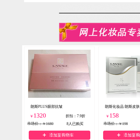
朗斯PLUS眼部抗皱
朗斯化妆品 朗斯皮肤
1320
158
折扣
：
7.9折
￥
￥
市场价
：￥1680
8
人已购买
市场价
：￥198