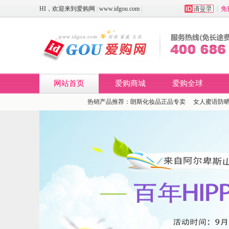
HI
，欢迎来到
爱购网
|
www.idgou.com
|
|
免
网站首页
爱购商城
爱购全球
热销产品推荐：
朗斯化妆品正品专卖
女人蜜语防晒太