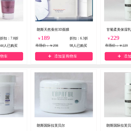
朗斯天然蚕丝3D面膜
甘菊柔美保湿乳2
189
229
折扣
：
7.8折
折扣
：
6.3折
￥
￥
44
人已购买
市场价
：￥298
98
人已购买
市场价
：￥229
朗斯国际拉芙贝尔
朗斯国际拉芙贝