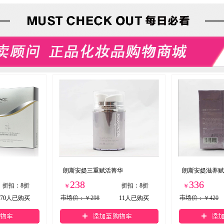
朗斯安媞三重赋活菁华
朗斯安媞滋养赋
238
336
折扣
：
8折
折扣
：
8折
￥
￥
70
人已购买
市场价
：￥298
11
人已购买
市场价
：￥420