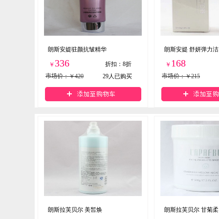
朗斯安媞驻颜抗皱精华
朗斯安媞 舒妍弹力洁
336
168
折扣
：
8折
￥
￥
市场价
：￥420
29
人已购买
市场价
：￥215
朗斯拉芙贝尔 美皙焕
朗斯拉芙贝尔 甘菊柔