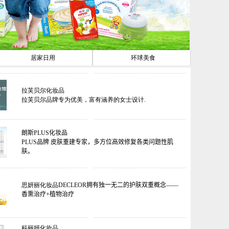
居家日用
环球美食
拉芙贝尔化妆品
拉芙贝尔品牌专为优美，富有涵养的女士设计.
朗斯
PLUS
化妆品
PLUS品牌 皮肤重建专家，多方位高效修复各类问题性肌
肤。
思妍丽化妆品
DECLEOR拥有独一无二的护肤双重概念——
香熏治疗+植物治疗
科丽妍化妆品