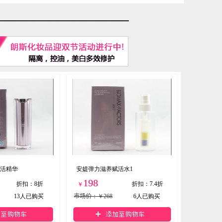
活精华
安媞弹力滋养赋活水1
198
折扣
：
8折
折扣
：
7.4折
￥
13
人已购买
市场价
：￥268
6
人已购买