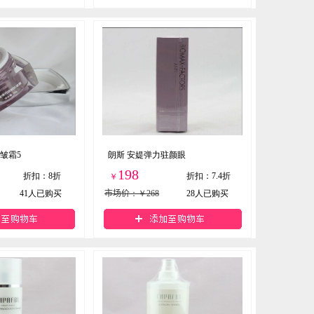
皱霜5
朗斯 安媞弹力驻颜眼
198
折扣
：
8折
折扣
：
7.4折
￥
41
人已购买
市场价
：￥268
28
人已购买