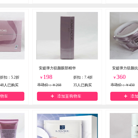
安媞弹力驻颜眼部精华
安媞弹力驻颜抗
198
360
折扣
：
5.2折
折扣
：
7.4折
￥
￥
48
人已购买
市场价
：￥268
35
人已购买
市场价
：￥450