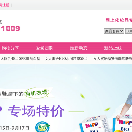
费注册
|
购物分享
爱聚团购
最新动态
新品上线
阳乳40ml SPF30 润白型
女人蜜语H2O水润精华50ml
女人蜜语糖蜜潜能醒肤液 1