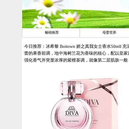
畅销推荐
母婴世界
今日推荐：冰希黎 Boitown 娇之真我女士香水50ml
蕾的果香前调，地中海树兰花为香味的核心，配以皇家
强化香气并突显浓厚的紫檀基调，就像第二层肌肤一般