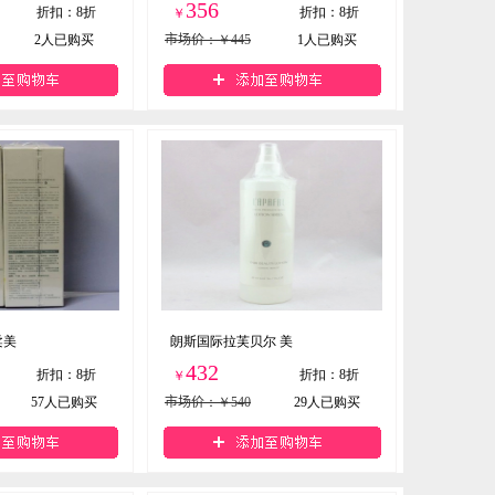
356
折扣
：
8折
折扣
：
8折
￥
2
人已购买
市场价
：￥445
1
人已购买
柔美
朗斯国际拉芙贝尔 美
432
折扣
：
8折
折扣
：
8折
￥
57
人已购买
市场价
：￥540
29
人已购买