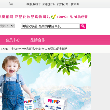
我的购物车
|
我的账号
|
我的订单
|
爱购网
会员中心
品牌合作
20ml
安婕妤化妆品正品专卖
女人蜜语防晒太阳乳