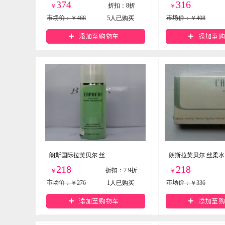
374
316
折扣
：
8折
￥
￥
市场价
：￥468
5
人已购买
市场价
：￥408
朗斯国际拉芙贝尔 丝
朗斯拉芙贝尔 丝柔水
218
218
折扣
：
7.9折
￥
￥
市场价
：￥276
1
人已购买
市场价
：￥336