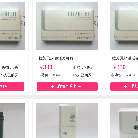
拉芙贝尔 激活美白精
拉芙贝尔 激活
380
380
折扣
：
8折
折扣
：
7.9折
￥
￥
75
人已购买
市场价
：￥478
85
人已购买
市场价
：￥478