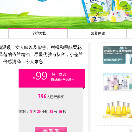
个护美妆
营养保健
l 充满温暖、女人味以及智慧。柑橘和黑醋栗花
风范的依兰精油，尽显优雅与从容，小苍兰
，倍感润泽，令人难忘。
99
（
特价优惠
）
￥
市场价:
￥299元
396
人已经购买
仅剩：
5
天
20
小时
38
分
14
秒