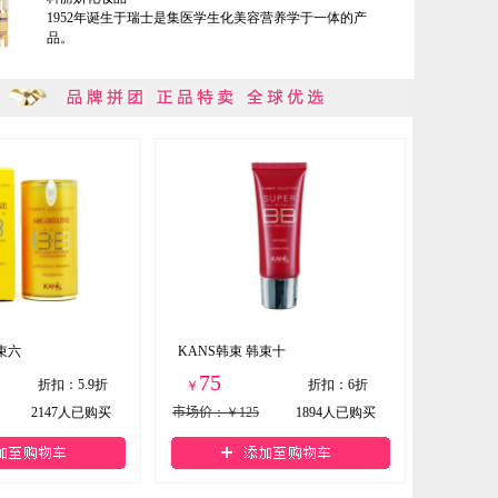
1952年诞生于瑞士是集医学生化美容营养学于一体的产
品。
束六
KANS韩束 韩束十
75
折扣
：
5.9折
折扣
：
6折
￥
2147
人已购买
市场价
：￥125
1894
人已购买