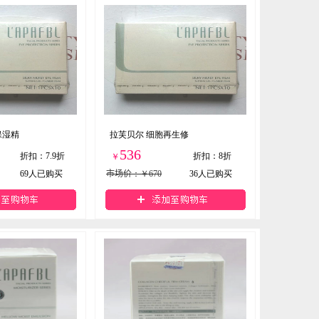
保湿精
拉芙贝尔 细胞再生修
536
折扣
：
7.9折
折扣
：
8折
￥
69
人已购买
市场价
：￥670
36
人已购买