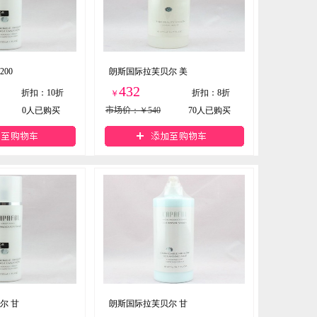
00
朗斯国际拉芙贝尔 美
432
折扣
：
10折
折扣
：
8折
￥
0
人已购买
市场价
：￥540
70
人已购买
尔 甘
朗斯国际拉芙贝尔 甘