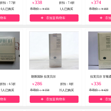
338
374
折扣
：
7.7折
折扣
：
7.4折
￥
￥
0
人已购买
市场价
：￥456
1
人已购买
市场价
：￥468
朗斯国际 拉芙贝尔
拉芙贝尔 甘菊
286
336
折扣
：
6.5折
折扣
：
8折
￥
￥
5
人已购买
市场价
：￥358
35
人已购买
市场价
：￥420