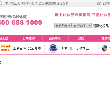
|
本公司全天24小时不打烊 全场自助购物 保证品质
我的
品上线
订单查询
会员中心
登陆
在线
付