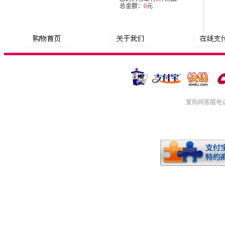
总金额：
0
元
爱购网
客服电话:4