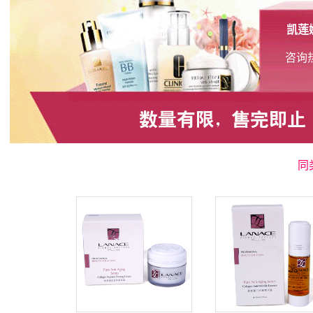
凯莲
咨询热
同