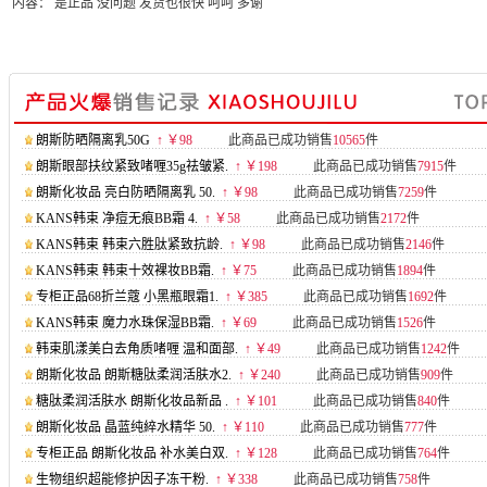
内容： 是正品 没问题 发货也很快 呵呵 多谢
朗斯防晒隔离乳50G
↑ ￥98
此商品已成功销售
10565
件
朗斯眼部扶纹紧致啫喱35g祛皱紧.
↑ ￥198
此商品已成功销售
7915
件
朗斯化妆品 亮白防晒隔离乳 50.
↑ ￥98
此商品已成功销售
7259
件
KANS韩束 净痘无痕BB霜 4.
↑ ￥58
此商品已成功销售
2172
件
KANS韩束 韩束六胜肽紧致抗龄.
↑ ￥98
此商品已成功销售
2146
件
KANS韩束 韩束十效裸妆BB霜.
↑ ￥75
此商品已成功销售
1894
件
专柜正品68折兰蔻 小黑瓶眼霜1.
↑ ￥385
此商品已成功销售
1692
件
KANS韩束 魔力水珠保湿BB霜.
↑ ￥69
此商品已成功销售
1526
件
韩束肌漾美白去角质啫喱 温和面部.
↑ ￥49
此商品已成功销售
1242
件
朗斯化妆品 朗斯糖肽柔润活肤水2.
↑ ￥240
此商品已成功销售
909
件
糖肽柔润活肤水 朗斯化妆品新品 .
↑ ￥101
此商品已成功销售
840
件
朗斯化妆品 晶蓝纯綷水精华 50.
↑ ￥110
此商品已成功销售
777
件
专柜正品 朗斯化妆品 补水美白双.
↑ ￥128
此商品已成功销售
764
件
生物组织超能修护因子冻干粉.
↑ ￥338
此商品已成功销售
758
件