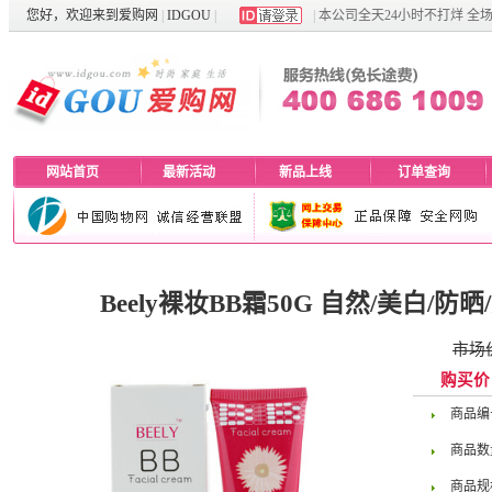
您好，欢迎来到
爱购网
|
IDGOU
|
|
本公司全天24小时不打烊 全
网站首页
最新活动
新品上线
订单查询
Beely裸妆BB霜50G 自然/美白/
市场
购买
价
商品编
商品数
商品规