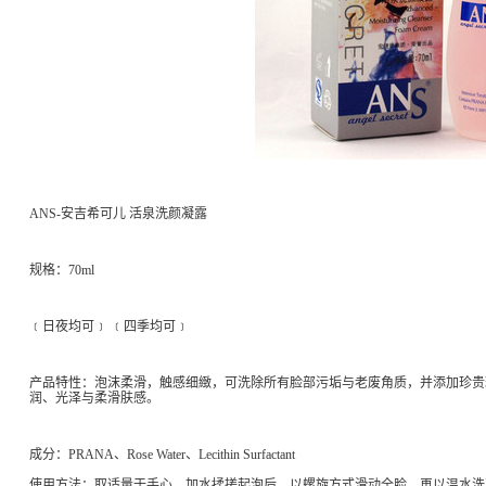
ANS-安吉希可儿 活泉洗颜凝露
规格：70ml
﹝日夜均可﹞ ﹝四季均可﹞
产品特性：泡沫柔滑，触感细緻，可洗除所有脸部污垢与老废角质，并添加珍贵
润、光泽与柔滑肤感。
成分：PRANA、Rose Water、Lecithin Surfactant
使用方法：取适量于手心，加水揉搓起泡后，以螺旋方式滑动全脸，再以温水洗