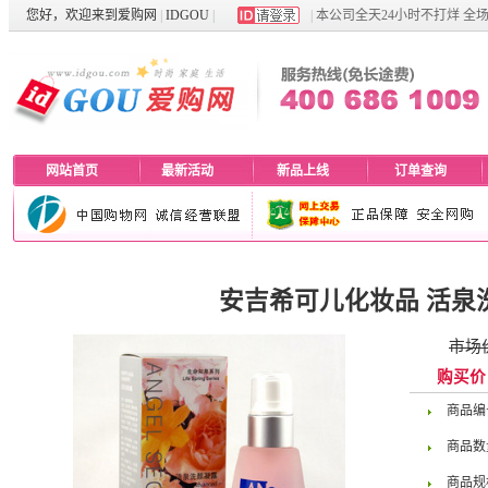
您好，欢迎来到
爱购网
|
IDGOU
|
|
本公司全天24小时不打烊 全
网站首页
最新活动
新品上线
订单查询
安吉希可儿化妆品 活泉洗
市场
购买
价
商品编
商品数
商品规