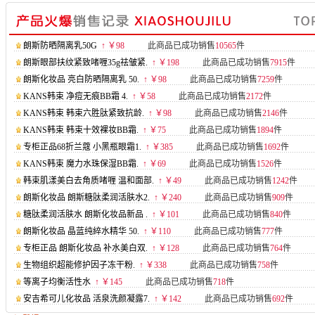
朗斯防晒隔离乳50G
↑ ￥98
此商品已成功销售
10565
件
朗斯眼部扶纹紧致啫喱35g祛皱紧.
↑ ￥198
此商品已成功销售
7915
件
朗斯化妆品 亮白防晒隔离乳 50.
↑ ￥98
此商品已成功销售
7259
件
KANS韩束 净痘无痕BB霜 4.
↑ ￥58
此商品已成功销售
2172
件
KANS韩束 韩束六胜肽紧致抗龄.
↑ ￥98
此商品已成功销售
2146
件
KANS韩束 韩束十效裸妆BB霜.
↑ ￥75
此商品已成功销售
1894
件
专柜正品68折兰蔻 小黑瓶眼霜1.
↑ ￥385
此商品已成功销售
1692
件
KANS韩束 魔力水珠保湿BB霜.
↑ ￥69
此商品已成功销售
1526
件
韩束肌漾美白去角质啫喱 温和面部.
↑ ￥49
此商品已成功销售
1242
件
朗斯化妆品 朗斯糖肽柔润活肤水2.
↑ ￥240
此商品已成功销售
909
件
糖肽柔润活肤水 朗斯化妆品新品 .
↑ ￥101
此商品已成功销售
840
件
朗斯化妆品 晶蓝纯綷水精华 50.
↑ ￥110
此商品已成功销售
777
件
专柜正品 朗斯化妆品 补水美白双.
↑ ￥128
此商品已成功销售
764
件
生物组织超能修护因子冻干粉.
↑ ￥338
此商品已成功销售
758
件
等离子均衡活性水
↑ ￥145
此商品已成功销售
718
件
安吉希可儿化妆品 活泉洗颜凝露7.
↑ ￥142
此商品已成功销售
692
件