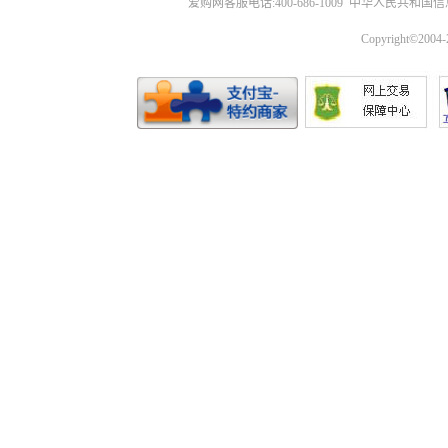
爱购网
客服电话:400-686-1009
中华人民共和国信
Copyright©2004